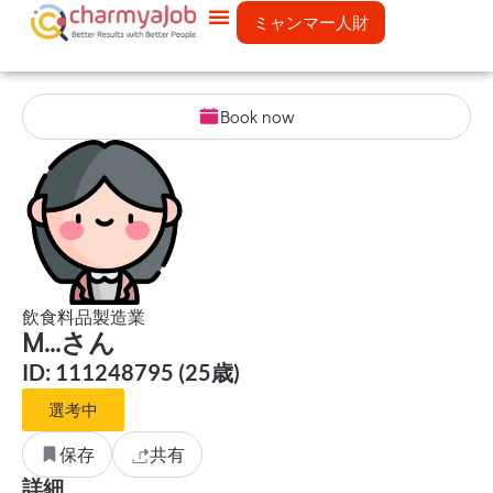
ミャンマー人財
Book now
飲食料品製造業
M...さん
ID: 111248795 (25歳)
選考中
保存
共有
詳細