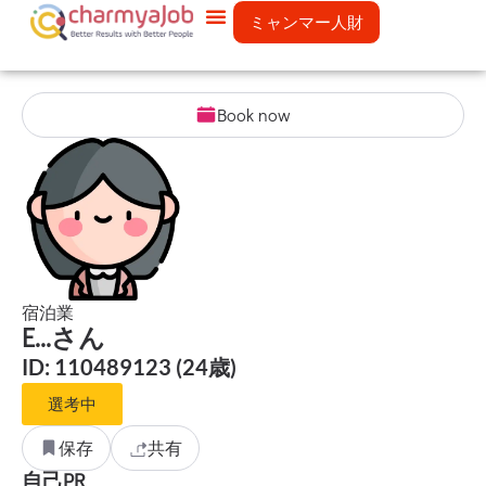
ミャンマー人財
Book now
宿泊業
E...さん
ID: 110489123 (24歳)
選考中
保存
共有
自己PR