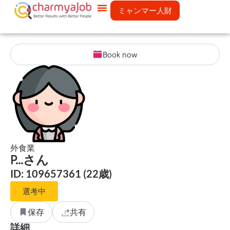
ミャンマー人財
Book now
外食業
P...さん
ID: 109657361 (22歳)
選考中
保存
共有
詳細